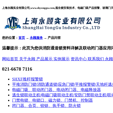
上海永顾实业有限公司,www.shyonggu.com,逃生锁安装技术、电磁门吸产品报警、玻璃
您的位置
：
首页
→
永顾服务
→ 产品问答
温馨提示
：此页为您供消防通道锁资料详解及联动闭门器应用
网站首页
关于永顾
产品展示
实例展示
资讯中心
联系我们
永顾
021-6678 7116
SHXF推杆报警锁
平推消防门锁|消防通道锁|应急门锁|平推报警锁|天地杆逃
电磁门吸、联动闭门器、电动闭门器、电磁释放器
逃生锁联动主机|电磁门吸联动主机|安防门禁联动主机|
门禁电锁、电锁口、磁力锁、门禁机、控制器
闭门器、合页、铰链、执手锁、防火锁